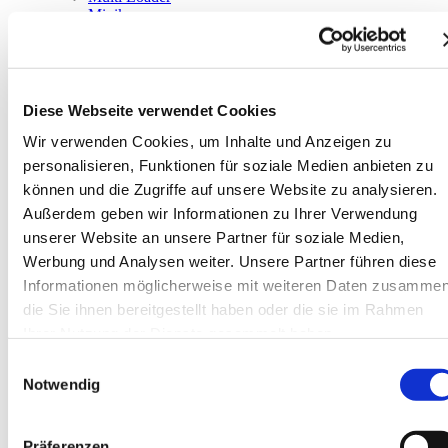
Minikrane
Service & Support
Service
Reparatur
Ersatzteile
News
Diese Webseite verwendet Cookies
Veranstaltungen
Highlights
Wir verwenden Cookies, um Inhalte und Anzeigen zu
Unsere Kunden
personalisieren, Funktionen für soziale Medien anbieten zu
Fotos & Videos
können und die Zugriffe auf unsere Website zu analysieren.
Kontakt / Anfahrt
Team Zentrale
Außerdem geben wir Informationen zu Ihrer Verwendung
Team NL Süd
unserer Website an unsere Partner für soziale Medien,
Standorte
Werbung und Analysen weiter. Unsere Partner führen diese
Kontaktformular
Über uns
Informationen möglicherweise mit weiteren Daten zusammen
Das Unternehmen
die Sie ihnen bereitgestellt haben oder die sie im Rahmen
Unsere Hersteller
Ihrer Nutzung der Dienste gesammelt haben.
Warum wir?
Jobs
Einwilligungsauswahl
Notwendig
Sprachauswahl
DE
Präferenzen