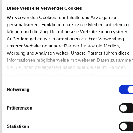
Diese Webseite verwendet Cookies
Wir verwenden Cookies, um Inhalte und Anzeigen zu
Unsere Kunden
personalisieren, Funktionen für soziale Medien anbieten zu
können und die Zugriffe auf unsere Website zu analysieren.
Außerdem geben wir Informationen zu Ihrer Verwendung
unserer Website an unsere Partner für soziale Medien,
Pinke Power für den guten Zweck
Werbung und Analysen weiter. Unsere Partner führen diese
Informationen möglicherweise mit weiteren Daten zusammen
Sahalift unterstützt die Pink Edition von Bleser.
die Sie ihnen bereitgestellt haben oder die sie im Rahmen
Ihrer Nutzung der Dienste gesammelt haben.
Eine neue OMME für die AVL
Einwilligungsauswahl
Arbeitsbühnenvermietung GmbH!
Notwendig
Die vollelektrische OMMELIFT 2500 EBB erweitert ab sofort den
Mietpark der AVL Arbeitsbühnenvermietung GmbH und sorgt
Präferenzen
künftig für maximale…
Statistiken
Neue Technik im Einsatz bei Schulz Arbeitsbühnen!