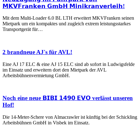
𝗠𝗞𝗩𝗙𝗿𝗮𝗻𝗸𝗲𝗻 𝗚𝗺𝗯𝗛 𝗠𝗶𝗻𝗶𝗸𝗿𝗮𝗻𝘃𝗲𝗿𝗹𝗲𝗶𝗵!
Mit dem Multi-Loader 6.0 BL LTH erweitert MKVFranken seinen
Mietpark um ein kompaktes und zugleich extrem leistungsstarkes
Transportgerät für…
2 brandneue AJ's für AVL!
Eine AJ 17 ELC & eine AJ 15 ELC sind ab sofort in Ludwigsfelde
im Einsatz und erweitern dort den Mietpark der AVL
Arbeitsbühnenvermietung GmbH.
Noch eine neue 𝗕𝗜𝗕𝗜 𝟭𝟰𝟵𝟬 𝗘𝗩𝗢 verlässt unseren
Hof!
Die 14-Meter-Schere von Almacrawler ist künftig bei der Schickling
Arbeitsbühnen GmbH in Visbek im Einsatz.