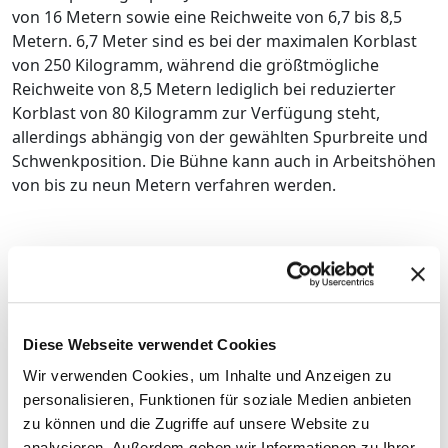
von 16 Metern sowie eine Reichweite von 6,7 bis 8,5
Metern. 6,7 Meter sind es bei der maximalen Korblast
von 250 Kilogramm, während die größtmögliche
Reichweite von 8,5 Metern lediglich bei reduzierter
Korblast von 80 Kilogramm zur Verfügung steht,
allerdings abhängig von der gewählten Spurbreite und
Schwenkposition. Die Bühne kann auch in Arbeitshöhen
von bis zu neun Metern verfahren werden.
Die Neuheit verfügt über eine neue variable Spurweite
im Unterwagen, die es dem Fahrer ermöglicht, die
Breite der Maschine von 1,35 auf 1,90 Meter, 2,20 Meter
Diese Webseite verwendet Cookies
oder 2,45 Meter zu erweitern, um eine Reihe von
Konfigurationen für verschiedene Einsatzszenarien zu
Wir verwenden Cookies, um Inhalte und Anzeigen zu
ermöglichen – von Einsätzen in schmalen Gassen oder
personalisieren, Funktionen für soziale Medien anbieten
Gängen bis hin zu maximaler Rundum-Stabilität an
zu können und die Zugriffe auf unsere Website zu
analysieren. Außerdem geben wir Informationen zu Ihrer