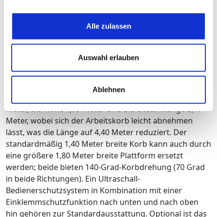
Betriebszustand der Maschine und bietet dem
Betreiber die Möglichkeit, aus der Ferne mit der
Alle zulassen
Maschine zu interagieren und ihre Betriebsparameter
zu ändern. Der Antrieb erfolgt über einen 3-Zylinder-
Dieselmotor von Yanmar.
Auswahl erlauben
Ablehnen
In Transportstellung beträgt die Gesamtbreite 1,35
Meter, die Höhe 1,99 Meter und die Gesamtlänge 5,17
Meter, wobei sich der Arbeitskorb leicht abnehmen
lässt, was die Länge auf 4,40 Meter reduziert. Der
standardmäßig 1,40 Meter breite Korb kann auch durch
eine größere 1,80 Meter breite Plattform ersetzt
werden; beide bieten 140-Grad-Korbdrehung (70 Grad
in beide Richtungen). Ein Ultraschall-
Bedienerschutzsystem in Kombination mit einer
Einklemmschutzfunktion nach unten und nach oben
hin gehören zur Standardausstattung. Optional ist das