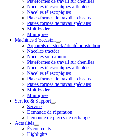
Plateformes de travail sur chenilles
Nacelles télescopiques articulées
Nacelles télescopiques
Plates-formes de travail à ciseaux
Plates-formes de travail spéciales
Multiloader
Mini-grues
Machines d’occasion
Appareils en stock / de démonstration
Nacelles tractées
Nacelles sur camion
Plateformes de travail sur chenilles
Nacelles télescopiques articulées
Nacelles télescopiques
Plates-formes de travail à ciseaux
Plates-formes de travail spéciales
Multiloader
Mini-grues
Service & Support
Service
Demande de réparation
Demande de pièces de rechange
Actualités
Événements
Highlights