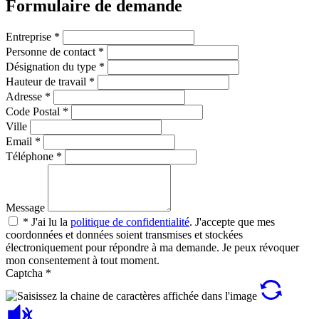
Formulaire de demande
Entreprise
*
Personne de contact
*
Désignation du type
*
Hauteur de travail
*
Adresse
*
Code Postal
*
Ville
Email
*
Téléphone
*
Message
*
J'ai lu la
politique de confidentialité
. J'accepte que mes
coordonnées et données soient transmises et stockées
électroniquement pour répondre à ma demande. Je peux révoquer
mon consentement à tout moment.
Captcha
*