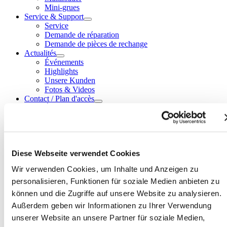
Mini-grues
Service & Support
Service
Demande de réparation
Demande de pièces de rechange
Actualités
Événements
Highlights
Unsere Kunden
Fotos & Videos
Contact / Plan d'accès
Équipe du siège
Équipe NL Sud
Sites
Formulaire de contact
Über uns
Diese Webseite verwendet Cookies
Das Unternehmen
Unsere Hersteller
Wir verwenden Cookies, um Inhalte und Anzeigen zu
Pourquoi nous ?
Jobs
personalisieren, Funktionen für soziale Medien anbieten zu
können und die Zugriffe auf unsere Website zu analysieren.
Außerdem geben wir Informationen zu Ihrer Verwendung
Language selection
unserer Website an unsere Partner für soziale Medien,
DE