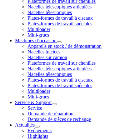
Plateformes de travail sur chenilles
Nacelles télescopiques articulées
Nacelles télescopiques
Plates-formes de travail à ciseaux
Plates-formes de travail spéciales
Multiloader
Mini-grues
Machines d’occasion
Appareils en stock / de démonstration
Nacelles tractées
Nacelles sur camion
Plateformes de travail sur chenilles
Nacelles télescopiques articulées
Nacelles télescopiques
Plates-formes de travail à ciseaux
Plates-formes de travail spéciales
Multiloader
Mini-grues
Service & Support
Service
Demande de réparation
Demande de pièces de rechange
Actualités
Événements
Highlights