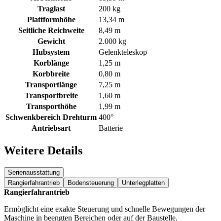
Traglast
200 kg
Plattformhöhe
13,34 m
Seitliche Reichweite
8,49 m
Gewicht
2.000 kg
Hubsystem
Gelenkteleskop
Korblänge
1,25 m
Korbbreite
0,80 m
Transportlänge
7,25 m
Transportbreite
1,60 m
Transporthöhe
1,99 m
Schwenkbereich Drehturm
400°
Antriebsart
Batterie
Weitere Details
Serienausstattung
Rangierfahrantrieb
Bodensteuerung
Unterlegplatten
Rangierfahrantrieb
Ermöglicht eine exakte Steuerung und schnelle Bewegungen der
Maschine in beengten Bereichen oder auf der Baustelle.