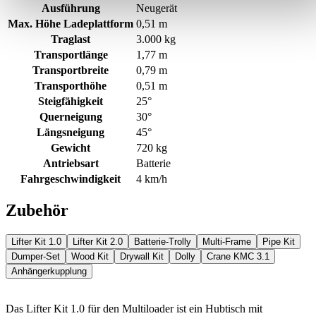
Ausführung
Neugerät
Max. Höhe Ladeplattform
0,51 m
Traglast
3.000 kg
Transportlänge
1,77 m
Transportbreite
0,79 m
Transporthöhe
0,51 m
Steigfähigkeit
25°
Querneigung
30°
Längsneigung
45°
Gewicht
720 kg
Antriebsart
Batterie
Fahrgeschwindigkeit
4 km/h
Zubehör
Lifter Kit 1.0
Lifter Kit 2.0
Batterie-Trolly
Multi-Frame
Pipe Kit
Dumper-Set
Wood Kit
Drywall Kit
Dolly
Crane KMC 3.1
Anhängerkupplung
Das Lifter Kit 1.0 für den Multiloader ist ein Hubtisch mit