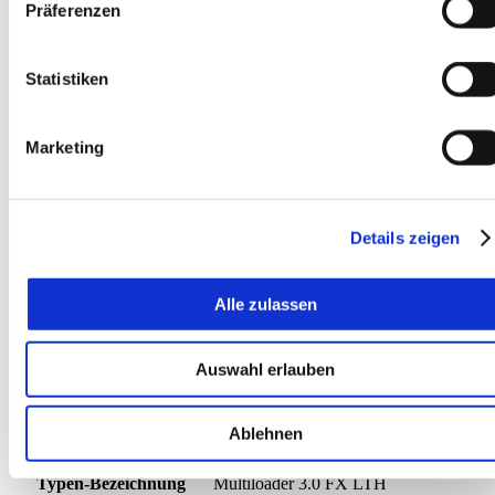
Präferenzen
Statistiken
Marketing
Details zeigen
Alle zulassen
Vergleichen
Auswahl erlauben
Produktinformationen
Ablehnen
Geräteart
Multi Loader
Hersteller
ALMAC
Typen-Bezeichnung
Multiloader 3.0 FX LTH