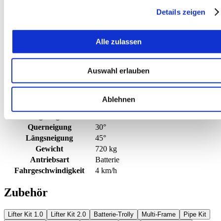
Geräteart
Multi Loader
Details zeigen
Hersteller
ALMAC
Typen-Bezeichnung
Multiloader 3.0 FX LTH
Ausführung
Neugerät
Alle zulassen
Lagergerät
ja
Max. Höhe Ladeplattform
0,51 m
Auswahl erlauben
Traglast
3.000 kg
Transportlänge
1,77 m
Transportbreite
0,79 m
Ablehnen
Transporthöhe
0,51 m
Steigfähigkeit
25°
Querneigung
30°
Längsneigung
45°
Gewicht
720 kg
Antriebsart
Batterie
Fahrgeschwindigkeit
4 km/h
Zubehör
Lifter Kit 1.0
Lifter Kit 2.0
Batterie-Trolly
Multi-Frame
Pipe Kit