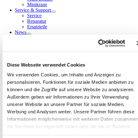
Minikrane
Service & Support
Service
Reparatur
Ersatzteile
News
Veranstaltungen
Highlights
Unsere Kunden
Fotos & Videos
Kontakt / Anfahrt
Diese Webseite verwendet Cookies
Team Zentrale
Team NL Süd
Wir verwenden Cookies, um Inhalte und Anzeigen zu
Standorte
personalisieren, Funktionen für soziale Medien anbieten zu
Kontaktformular
Über uns
können und die Zugriffe auf unsere Website zu analysieren.
Das Unternehmen
Außerdem geben wir Informationen zu Ihrer Verwendung
Unsere Hersteller
unserer Website an unsere Partner für soziale Medien,
Warum wir?
Jobs
Werbung und Analysen weiter. Unsere Partner führen diese
Informationen möglicherweise mit weiteren Daten zusammen
die Sie ihnen bereitgestellt haben oder die sie im Rahmen
Sprachauswahl
Ihrer Nutzung der Dienste gesammelt haben.
DE