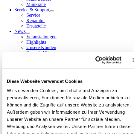
Minikrane
Service & Support
Service
Reparatur
Ersatzteile
News
Veranstaltungen
Highlights
Unsere Kunden
Fotos & Videos
Kontakt / Anfahrt
Team Zentrale
Team NL Süd
Standorte
Kontaktformular
Diese Webseite verwendet Cookies
Über uns
Wir verwenden Cookies, um Inhalte und Anzeigen zu
Das Unternehmen
Unsere Hersteller
personalisieren, Funktionen für soziale Medien anbieten zu
Warum wir?
können und die Zugriffe auf unsere Website zu analysieren.
Jobs
Außerdem geben wir Informationen zu Ihrer Verwendung
unserer Website an unsere Partner für soziale Medien,
Sprachauswahl
Werbung und Analysen weiter. Unsere Partner führen diese
DE
Informationen möglicherweise mit weiteren Daten zusammen