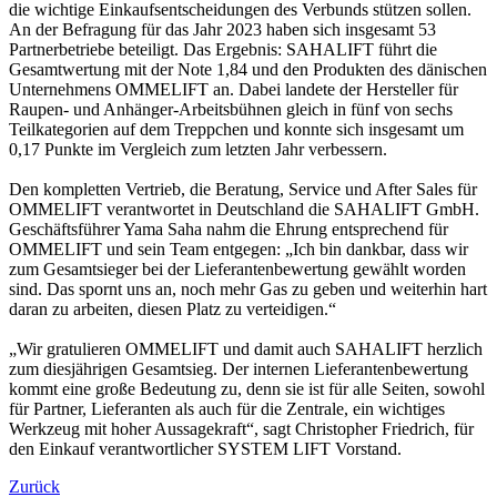
die wichtige Einkaufsentscheidungen des Verbunds stützen sollen.
An der Befragung für das Jahr 2023 haben sich insgesamt 53
Partnerbetriebe beteiligt. Das Ergebnis: SAHALIFT führt die
Gesamtwertung mit der Note 1,84 und den Produkten des dänischen
Unternehmens OMMELIFT an. Dabei landete der Hersteller für
Raupen- und Anhänger-Arbeitsbühnen gleich in fünf von sechs
Teilkategorien auf dem Treppchen und konnte sich insgesamt um
0,17 Punkte im Vergleich zum letzten Jahr verbessern.
Den kompletten Vertrieb, die Beratung, Service und After Sales für
OMMELIFT verantwortet in Deutschland die SAHALIFT GmbH.
Geschäftsführer Yama Saha nahm die Ehrung entsprechend für
OMMELIFT und sein Team entgegen: „Ich bin dankbar, dass wir
zum Gesamtsieger bei der Lieferantenbewertung gewählt worden
sind. Das spornt uns an, noch mehr Gas zu geben und weiterhin hart
daran zu arbeiten, diesen Platz zu verteidigen.“
„Wir gratulieren OMMELIFT und damit auch SAHALIFT herzlich
zum diesjährigen Gesamtsieg. Der internen Lieferantenbewertung
kommt eine große Bedeutung zu, denn sie ist für alle Seiten, sowohl
für Partner, Lieferanten als auch für die Zentrale, ein wichtiges
Werkzeug mit hoher Aussagekraft“, sagt Christopher Friedrich, für
den Einkauf verantwortlicher SYSTEM LIFT Vorstand.
Zurück