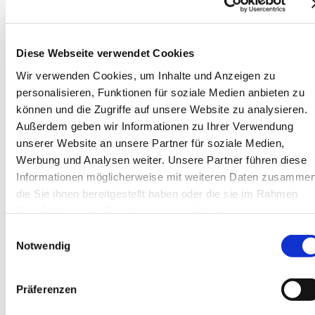
Minikrane
Service & Support
Service
Reparatur
Diese Webseite verwendet Cookies
Ersatzteile
News
Wir verwenden Cookies, um Inhalte und Anzeigen zu
Veranstaltungen
personalisieren, Funktionen für soziale Medien anbieten zu
Highlights
können und die Zugriffe auf unsere Website zu analysieren.
Unsere Kunden
Fotos & Videos
Außerdem geben wir Informationen zu Ihrer Verwendung
Kontakt / Anfahrt
unserer Website an unsere Partner für soziale Medien,
Team Zentrale
Werbung und Analysen weiter. Unsere Partner führen diese
Team NL Süd
Standorte
Informationen möglicherweise mit weiteren Daten zusammen
Kontaktformular
die Sie ihnen bereitgestellt haben oder die sie im Rahmen
Über uns
Ihrer Nutzung der Dienste gesammelt haben.
Das Unternehmen
Unsere Hersteller
Einwilligungsauswahl
Warum wir?
Notwendig
Jobs
Präferenzen
Sprachauswahl
DE