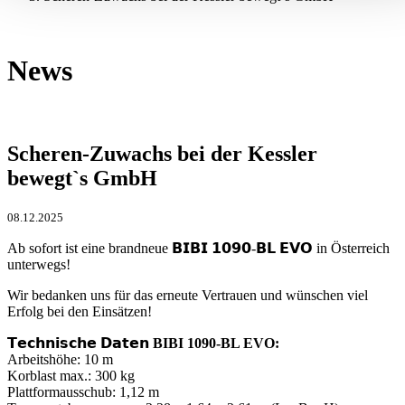
News
Scheren-Zuwachs bei der Kessler
bewegt`s GmbH
08.12.2025
Ab sofort ist eine brandneue 𝗕𝗜𝗕𝗜 𝟭𝟬𝟵𝟬-𝗕𝗟 𝗘𝗩𝗢 in Österreich
unterwegs!
Wir bedanken uns für das erneute Vertrauen und wünschen viel
Erfolg bei den Einsätzen!
𝗧𝗲𝗰𝗵𝗻𝗶𝘀𝗰𝗵𝗲 𝗗𝗮𝘁𝗲𝗻
BIBI 1090-BL EVO:
Arbeitshöhe: 10 m
Korblast max.: 300 kg
Plattformausschub: 1,12 m