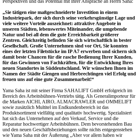
Perspektiven und das Potential mit Ihrer Ansprache an Herrn Saha:
„Sie tätigen eine maßgeschneiderte Investition in einem
Industriepark, der sich durch seine verkehrsgünstige Lage und
viele weitere Vorteile auszeichnet: attraktive Angebote in
unseren Städten, lebenswertes Miteinander, die umgebende
Natur und bei all dem die gute Erreichbarkeit größerer
Zentren. Gleichzeitig befinden Sie sich wirtschaftlich in bester
Gesellschaft. Große Unternehmen sind vor Ort, Sie konnten
eines der letzten Filetstücke im IP A7 erwerben und sichern sich
damit beste Chancen für die rasche Bedienung Ihrer Kunden,
für das Gewinnen von Fachkräften, für die Entwicklung Ihres
neuen Standortes in Süddeutschland. Wir wünschen Ihnen im
Namen der Städte Giengen und Herbrechtingen viel Erfolg und
freuen uns auf eine gute Zusammenarbeit!“
Yama Saha ist mit seiner Firma SAHALIFT GmbH erfolgreich im
Bereich des Arbeitsbühnen-Vertriebs tätig. Als Generalimporteur für
die Marken AICHI, AIRO, ALMACRAWLER und OMMELIFT
sowie zusätzlich Multitel im Endkundenbereich ist das
Produktsortiment vielfältig und qualitativ hochwertig. Spezialisiert
hat sich das Unternehmen auf den Verkauf, Service und die
Reparatur hochwertiger Arbeitsbühnen. Dem bevorstehenden Bau
und den neuen Geschäftsbeziehungen sollte nichts entgegenstehen
wie Yama Saha mit der Äußerung „Aber vor allem haben wir