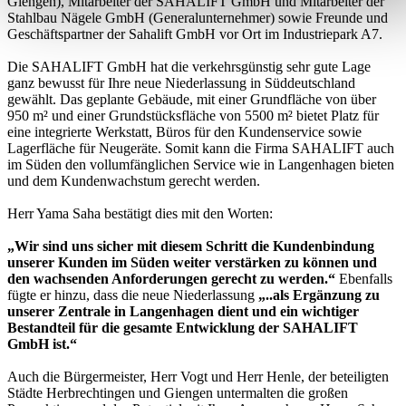
Giengen), Mitarbeiter der SAHALIFT GmbH und Mitarbeiter der
Stahlbau Nägele GmbH (Generalunternehmer) sowie Freunde und
Geschäftspartner der Sahalift GmbH vor Ort im Industriepark A7.
Die SAHALIFT GmbH hat die verkehrsgünstig sehr gute Lage
ganz bewusst für Ihre neue Niederlassung in Süddeutschland
gewählt. Das geplante Gebäude, mit einer Grundfläche von über
950 m² und einer Grundstücksfläche von 5500 m² bietet Platz für
eine integrierte Werkstatt, Büros für den Kundenservice sowie
Lagerfläche für Neugeräte. Somit kann die Firma SAHALIFT auch
im Süden den vollumfänglichen Service wie in Langenhagen bieten
und dem Kundenwachstum gerecht werden.
Herr Yama Saha bestätigt dies mit den Worten:
„Wir sind uns sicher mit diesem Schritt die Kundenbindung
unserer Kunden im Süden weiter verstärken zu können und
den wachsenden Anforderungen gerecht zu werden.“
Ebenfalls
fügte er hinzu, dass die neue Niederlassung
„..als Ergänzung zu
unserer Zentrale in Langenhagen dient und ein wichtiger
Bestandteil für die gesamte Entwicklung der SAHALIFT
GmbH ist.“
Auch die Bürgermeister, Herr Vogt und Herr Henle, der beteiligten
Städte Herbrechtingen und Giengen untermalten die großen