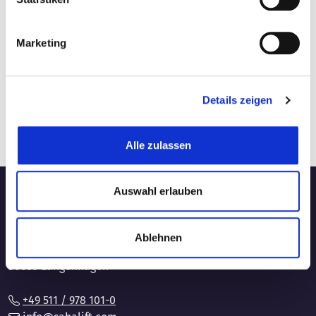
Fahrwerk: Raupen / Nichtmarkierend (Optional)
Gesamtgewicht: 2.850 kg / Trailerfähig
Marketing
Wir bedanken uns für das Vertrauen und wünschen viel
Erfolg.
Details zeigen
Zurück
Alle zulassen
Kontakt
Auswahl erlauben
SAHALIFT GmbH
Ablehnen
Rehkamp 1
30853 Langenhagen
+49 511 / 978 101-0