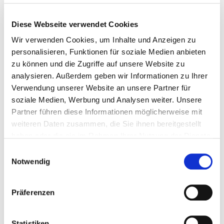
Die Arbeitsbühnenvermietung Kreutzberger aus Kiel
ergänzt seine Mietflotte mit einer JIBBI 1250 EVO. Die
Diese Webseite verwendet Cookies
selbstfahrende Raupenhebebühne verfügt über einen
Wir verwenden Cookies, um Inhalte und Anzeigen zu
Teleskopausleger mit Korbarm, sowie einem
personalisieren, Funktionen für soziale Medien anbieten
abnehmbaren Arbeitskorb für enge Durchfahrten. Das
zu können und die Zugriffe auf unsere Website zu
dynamische und automatische Nivellierungssystem, was
analysieren. Außerdem geben wir Informationen zu Ihrer
für einen Neigungsausgleich von bis zu 22° sorgt, setzt in
Verwendung unserer Website an unsere Partner für
Bezug auf Bedienersicherheit und Effektivität neue
soziale Medien, Werbung und Analysen weiter. Unsere
Maßstäbe.
Partner führen diese Informationen möglicherweise mit
weiteren Daten zusammen, die Sie ihnen bereitgestellt
Arbeitshöhe: 12,00 m
haben oder die sie im Rahmen Ihrer Nutzung der Dienste
Korblast max.: 230 kg
gesammelt haben.
Seitl. Reichweite: 7,0 m
Einwilligungsauswahl
Transportbreite: 1,16 m
Notwendig
Transportlänge: 3,74 m / 3,00 m
Transporthöhe: 1,98 m
Präferenzen
Geländeausgleich: 15° Längs / 15° Quer / 22° Diagonal
Nivellierung: Automatisch
Antrieb: Yanmar 14KW Diesel / 220 V Elektro (Optional)
Statistiken