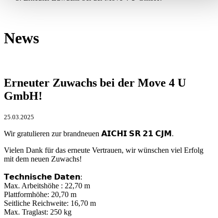
News
Erneuter Zuwachs bei der Move 4 U
GmbH!
25.03.2025
Wir gratulieren zur brandneuen 𝗔𝗜𝗖𝗛𝗜 𝗦𝗥 𝟮𝟭 𝗖𝗝𝗠.
Vielen Dank für das erneute Vertrauen, wir wünschen viel Erfolg
mit dem neuen Zuwachs!
𝗧𝗲𝗰𝗵𝗻𝗶𝘀𝗰𝗵𝗲 𝗗𝗮𝘁𝗲𝗻:
Max. Arbeitshöhe : 22,70 m
Plattformhöhe: 20,70 m
Seitliche Reichweite: 16,70 m
Max. Traglast: 250 kg