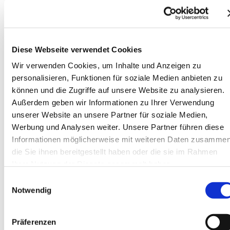
Minikrane
Service & Support
Service
Reparatur
Ersatzteile
Diese Webseite verwendet Cookies
News
Veranstaltungen
Wir verwenden Cookies, um Inhalte und Anzeigen zu
Highlights
personalisieren, Funktionen für soziale Medien anbieten zu
Unsere Kunden
können und die Zugriffe auf unsere Website zu analysieren.
Fotos & Videos
Kontakt / Anfahrt
Außerdem geben wir Informationen zu Ihrer Verwendung
Team Zentrale
unserer Website an unsere Partner für soziale Medien,
Team NL Süd
Werbung und Analysen weiter. Unsere Partner führen diese
Standorte
Kontaktformular
Informationen möglicherweise mit weiteren Daten zusammen
Über uns
die Sie ihnen bereitgestellt haben oder die sie im Rahmen
Das Unternehmen
Ihrer Nutzung der Dienste gesammelt haben.
Unsere Hersteller
Warum wir?
Einwilligungsauswahl
Jobs
Notwendig
Sprachauswahl
Präferenzen
DE