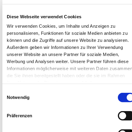
Minikrane
Service & Support
Service
Diese Webseite verwendet Cookies
Reparatur
Ersatzteile
Wir verwenden Cookies, um Inhalte und Anzeigen zu
News
personalisieren, Funktionen für soziale Medien anbieten zu
Veranstaltungen
können und die Zugriffe auf unsere Website zu analysieren.
Highlights
Unsere Kunden
Außerdem geben wir Informationen zu Ihrer Verwendung
Fotos & Videos
unserer Website an unsere Partner für soziale Medien,
Kontakt / Anfahrt
Werbung und Analysen weiter. Unsere Partner führen diese
Team Zentrale
Team NL Süd
Informationen möglicherweise mit weiteren Daten zusammen
Standorte
die Sie ihnen bereitgestellt haben oder die sie im Rahmen
Kontaktformular
Ihrer Nutzung der Dienste gesammelt haben.
Über uns
Das Unternehmen
Einwilligungsauswahl
Unsere Hersteller
Notwendig
Warum wir?
Jobs
Präferenzen
Sprachauswahl
DE