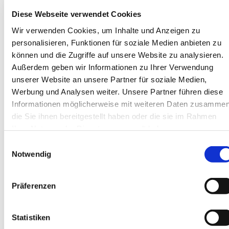
Minikrane
Diese Webseite verwendet Cookies
Service & Support
Service
Wir verwenden Cookies, um Inhalte und Anzeigen zu
Reparatur
personalisieren, Funktionen für soziale Medien anbieten zu
Ersatzteile
News
können und die Zugriffe auf unsere Website zu analysieren.
Veranstaltungen
Außerdem geben wir Informationen zu Ihrer Verwendung
Highlights
unserer Website an unsere Partner für soziale Medien,
Unsere Kunden
Fotos & Videos
Werbung und Analysen weiter. Unsere Partner führen diese
Kontakt / Anfahrt
Informationen möglicherweise mit weiteren Daten zusammen
Team Zentrale
die Sie ihnen bereitgestellt haben oder die sie im Rahmen
Team NL Süd
Standorte
Ihrer Nutzung der Dienste gesammelt haben.
Kontaktformular
Einwilligungsauswahl
Über uns
Notwendig
Das Unternehmen
Unsere Hersteller
Warum wir?
Jobs
Präferenzen
Sprachauswahl
Statistiken
DE