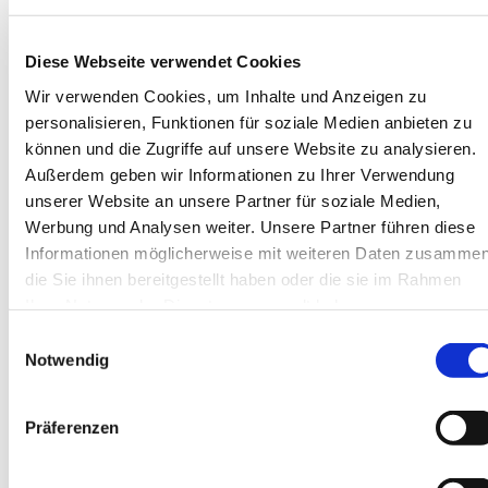
Mini cranes
Service & Support
Service
Diese Webseite verwendet Cookies
Repair enquiry
Spare parts enquiry
Wir verwenden Cookies, um Inhalte und Anzeigen zu
News
personalisieren, Funktionen für soziale Medien anbieten zu
Events
können und die Zugriffe auf unsere Website zu analysieren.
Highlights
Our customers
Außerdem geben wir Informationen zu Ihrer Verwendung
Photos & Videos
unserer Website an unsere Partner für soziale Medien,
Contact / Directions
Werbung und Analysen weiter. Unsere Partner führen diese
Team headquarters
Southern branch team
Informationen möglicherweise mit weiteren Daten zusammen
Locations
die Sie ihnen bereitgestellt haben oder die sie im Rahmen
Contact form
Ihrer Nutzung der Dienste gesammelt haben.
About us
The company
Einwilligungsauswahl
Our manufacturers
Notwendig
Why us?
Jobs
Präferenzen
Language selection
DE