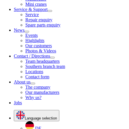
Mini cranes
Service & Support
Service
Repair enquiry
Spare parts enquiry
News
Events
Highlights
Our customers
Photos & Videos
Contact / Directions
Team headquarters
Southern branch team
Locations
Contact form
About us
The company
Our manufacturers
Why us?
Jobs
Language selection
DE