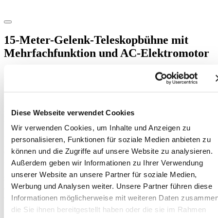
15-Meter-Gelenk-Teleskopbühne mit
Mehrfachfunktion und AC-Elektromotor
Die
AJ 12 ELC
von
ALMACTECH
ist eine kompakte,
vollelektrische Gelenk-Arbeitsbühne für vielseitige Einsätze im
Innen- und Außenbereich. Mit einer maximalen Arbeitshöhe von 12
Metern, einer seitlichen Reichweite von bis zu 7,6 Metern und einer
kompakten Breite von nur 1,20 Metern eignet sie sich ideal für
Diese Webseite verwendet Cookies
präzise Arbeiten auch in engen Bereichen.
Wir verwenden Cookies, um Inhalte und Anzeigen zu
Zur Ausstattung gehören eine automatische Korb-Nivellierung, die
personalisieren, Funktionen für soziale Medien anbieten zu
„Quick Up & Down“-Funktion für schnelles Aus- und Einfahren
können und die Zugriffe auf unsere Website zu analysieren.
des Auslegers sowie die „GO HOME“-Funktion zum automatischen
Zurückfahren in die Transportposition. Das vollautomatische Jib-
Außerdem geben wir Informationen zu Ihrer Verwendung
System ermöglicht präzise Positionierungen auch in schwer
unserer Website an unsere Partner für soziale Medien,
zugänglichen Arbeitsbereichen. Optional sind unter anderem ein
Werbung und Analysen weiter. Unsere Partner führen diese
JIB+ System mit seitlicher Rotation, ein Anti-Kollisionssystem und
Arbeitsleuchten verfügbar.
Informationen möglicherweise mit weiteren Daten zusammen
die Sie ihnen bereitgestellt haben oder die sie im Rahmen
Dank leistungsstarkem Elektroantrieb arbeitet die AJ 12 ELC