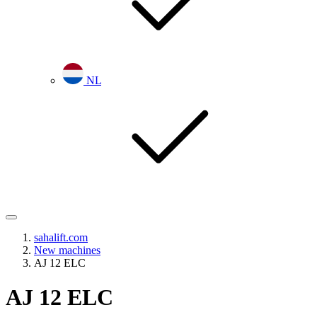
NL
sahalift.com
New machines
AJ 12 ELC
AJ 12 ELC