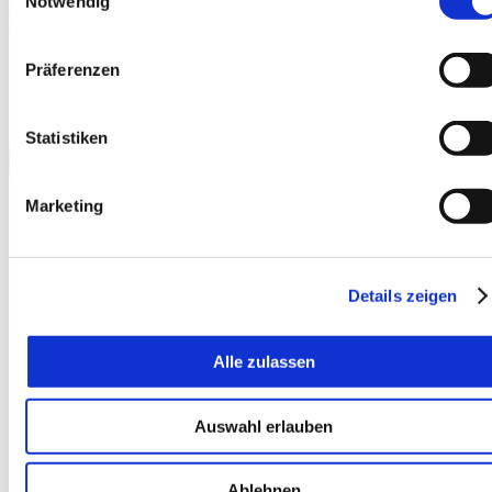
Notwendig
More details
Download pdf
Präferenzen
Statistiken
Marketing
Details zeigen
Alle zulassen
Auswahl erlauben
Ablehnen
Add to watchlist