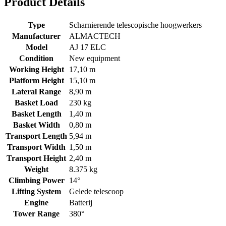
Product Details
Type
Scharnierende telescopische hoogwerkers
Manufacturer
ALMACTECH
Model
AJ 17 ELC
Condition
New equipment
Working Height
17,10 m
Platform Height
15,10 m
Lateral Range
8,90 m
Basket Load
230 kg
Basket Length
1,40 m
Basket Width
0,80 m
Transport Length
5,94 m
Transport Width
1,50 m
Transport Height
2,40 m
Weight
8.375 kg
Climbing Power
14°
Lifting System
Gelede telescoop
Engine
Batterij
Tower Range
380°