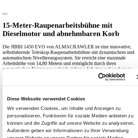
15-Meter-Raupenarbeitsbühne mit
Dieselmotor und abnehmbaren Korb
Die JIBBI 1450 EVO von ALMACRAWLER ist eine innovative,
selbstfahrende Teleskop-Raupenarbeitsbühne mit dynamischem und
automatischem Nivellierungssystem. Sie erreicht eine maximale
Arbeitshöhe von 14,80 Metern und ermöglicht durch ihren
automatischen Neigungsausgleich sicheres Arbeiten auf unebenem
oder hügeligem Gelände. Dank des innovativen Teleskoparms mit
automatischer Nivellierung erreicht die Bühne je nach
Betriebsbedingungen und Korblast eine seitliche Reichweite von 5,7
bis 7,4 Metern. Ihre hohe Geländegängigkeit ermöglicht den Einsatz
bei Neigungen bis 25°, während die Maschine bis zu einer Höhe
Diese Webseite verwendet Cookies
von 9,80 Metern verfahrbar bleibt, was den Zeitaufwand für
Umplatzierungen erheblich reduziert. Mit einer Tragfähigkeit von
Wir verwenden Cookies, um Inhalte und Anzeigen zu
230 kg für zwei Bediener kombiniert die JIBBI 1450 EVO
personalisieren, Funktionen für soziale Medien anbieten zu
Benutzerfreundlichkeit, Vielseitigkeit und Effizienz. Der
können und die Zugriffe auf unsere Website zu analysieren.
leistungsstarke 3-Zylinder-Yanmar-Dieselmotor sorgt für
zuverlässige Leistung, während das einziehbare Raupenfahrwerk
Außerdem geben wir Informationen zu Ihrer Verwendung
(verstellbar von 2,45 m auf 1,35 m) hohe Flexibilität bietet. Der
unserer Website an unsere Partner für soziale Medien,