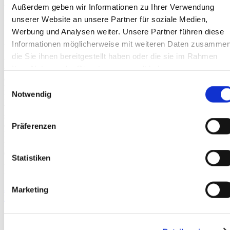
Raupenfahrwerk und Bi-Leveling-System
Außerdem geben wir Informationen zu Ihrer Verwendung
unserer Website an unsere Partner für soziale Medien,
Die BIBI 1090-BL EVO von ALMACRAWLER ist eine kompakte
Werbung und Analysen weiter. Unsere Partner führen diese
Scherenarbeitsbühne auf Raupenfahrwerk, ausgestattet mit dem
innovativen Bi-Leveling-System für den sicheren Einsatz auf
Informationen möglicherweise mit weiteren Daten zusammen
unebenem Gelände. Mit einer Arbeitshöhe von bis zu 10 Metern
die Sie ihnen bereitgestellt haben oder die sie im Rahmen
und einer Tragfähigkeit von 300 Kilogramm bietet sie hohe Stabilität
Ihrer Nutzung der Dienste gesammelt haben.
und Flexibilität. Der leistungsstarke Kubota-Dieselmotor sorgt für
eine zuverlässige Performance, auch unter anspruchsvollen
Einwilligungsauswahl
Bedingungen. Dank der automatischen Nivellierung bleibt die
Notwendig
Plattform auch auf Steigungen bis 25 Grad und bei Querneigungen
von 14 Grad stets waagerecht, was eine besonders einfache und
sichere Handhabung ermöglicht. Durch ihre kompakte Bauweise
eignet sich die BIBI 1090-BL EVO ideal für Arbeiten in engen
Präferenzen
Bereichen, während der Plattformausschub von 1,12 Metern
zusätzlichen Arbeitsraum schafft. Optional sind helle Raupen
erhältlich, die den Einsatz auf empfindlichen Böden erleichtern. Mit
Statistiken
ihren vielseitigen Einsatzmöglichkeiten ist diese Mini-Schere eine
ideale Lösung für anspruchsvolle Arbeitsumgebungen.
Jetzt anfragen
Marketing
Download PDF