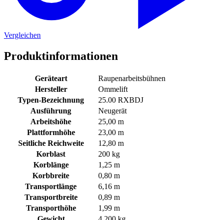
Vergleichen
Produktinformationen
Geräteart
Raupenarbeitsbühnen
Hersteller
Ommelift
Typen-Bezeichnung
25.00 RXBDJ
Ausführung
Neugerät
Arbeitshöhe
25,00 m
Plattformhöhe
23,00 m
Seitliche Reichweite
12,80 m
Korblast
200 kg
Korblänge
1,25 m
Korbbreite
0,80 m
Transportlänge
6,16 m
Transportbreite
0,89 m
Transporthöhe
1,99 m
Gewicht
4.200 kg