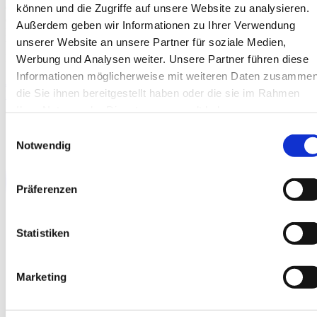
ermöglichen eine Montage bei Steigungen bis zu 40% (21,8°), was
können und die Zugriffe auf unsere Website zu analysieren.
den Einsatz in unterschiedlichsten Geländearten ermöglicht. Das
Außerdem geben wir Informationen zu Ihrer Verwendung
Fahrwerk sorgt für eine gleichmäßige Gewichtsverteilung, was
unserer Website an unsere Partner für soziale Medien,
besonders wichtig auf empfindlichen Oberflächen wie Klinker,
Marmor, Fliesen oder Holz ist.
Werbung und Analysen weiter. Unsere Partner führen diese
Informationen möglicherweise mit weiteren Daten zusammen
Jetzt anfragen
die Sie ihnen bereitgestellt haben oder die sie im Rahmen
Download PDF
Ihrer Nutzung der Dienste gesammelt haben.
Einwilligungsauswahl
Notwendig
Präferenzen
Statistiken
Marketing