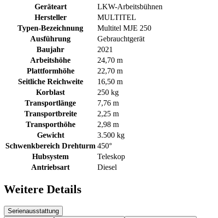
Geräteart
LKW-Arbeitsbühnen
Hersteller
MULTITEL
Typen-Bezeichnung
Multitel MJE 250
Ausführung
Gebrauchtgerät
Baujahr
2021
Arbeitshöhe
24,70 m
Plattformhöhe
22,70 m
Seitliche Reichweite
16,50 m
Korblast
250 kg
Transportlänge
7,76 m
Transportbreite
2,25 m
Transporthöhe
2,98 m
Gewicht
3.500 kg
Schwenkbereich Drehturm
450°
Hubsystem
Teleskop
Antriebsart
Diesel
Weitere Details
Serienausstattung